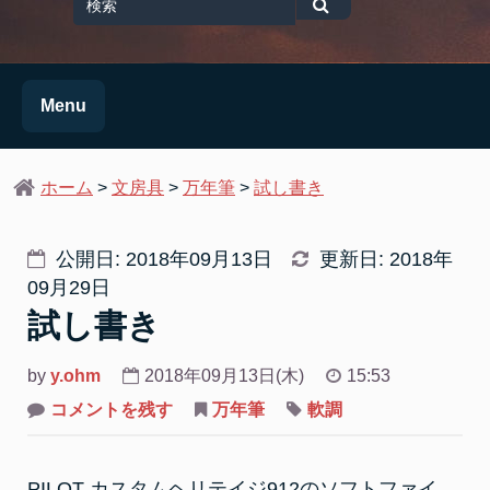
for
検
索
Menu
ホーム
>
文房具
>
万年筆
>
試し書き
公開日: 2018年09月13日
更新日: 2018年
09月29日
試し書き
by
y.ohm
2018年09月13日(木)
15:53
on
コメントを残す
万年筆
軟調
試
し
書
き
PILOT カスタムヘリテイジ912のソフトファイ