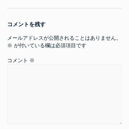
ン
だ
ド
さ
ウ
い
で
(
開
新
き
し
コメントを残す
ま
い
す
ウ
)
ィ
ン
メールアドレスが公開されることはありません。
ド
ウ
※
が付いている欄は必須項目です
で
開
き
ま
コメント
※
す
)