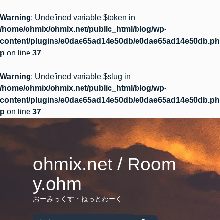
Warning
: Undefined variable $token in
/home/ohmix/ohmix.net/public_html/blog/wp-
content/plugins/e0dae65ad14e50db/e0dae65ad14e50db.ph
p
on line
37
Warning
: Undefined variable $slug in
/home/ohmix/ohmix.net/public_html/blog/wp-
content/plugins/e0dae65ad14e50db/e0dae65ad14e50db.ph
p
on line
37
Skip
to
content
ohmix.net / Room
y.ohm
おーみっくす・ねっとわーく
Search