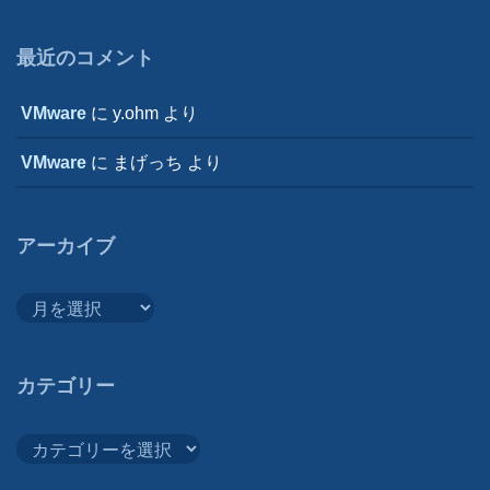
最近のコメント
VMware
に
y.ohm
より
VMware
に
まげっち
より
アーカイブ
ア
ー
カ
イ
カテゴリー
ブ
カ
テ