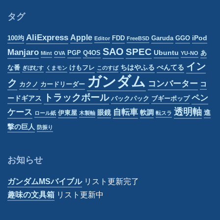
ゴ
リ
タグ
ー
AliExpress
Apple
iPod
100均
FDD
Garuda
GGO
Editor
FreeBSD
SAO
SPEC
Manjaro
Ubuntu
PGP
Q4OS
あ
Mint
OVA
YU-NO
イン
ちはやふる
ぺんてる
な番
けもフレ
ぎぼむす
くまモン
このすば
ガンダム
ク
コンバーター
コ
カクノ
カードリーダー
トラックボール
ペン
ードギアス
バックパック
ブギーポップ
透明軸
ケース
自転車
眼鏡
軟調
進
伊東屋
ロール紙
木製軸
転スラ
撃の巨人
防振り
お知らせ
ガンダムMSバイブル
リスト更新完了
趣味の文具箱
リスト更新中