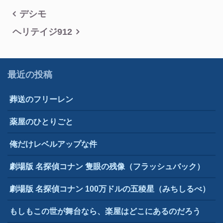
投
デシモ
稿
ヘリテイジ912
ナ
ビ
最近の投稿
ゲ
葬送のフリーレン
ー
シ
薬屋のひとりごと
ョ
俺だけレベルアップな件
ン
劇場版 名探偵コナン 隻眼の残像（フラッシュバック）
劇場版 名探偵コナン 100万ドルの五稜星（みちしるべ）
もしもこの世が舞台なら、楽屋はどこにあるのだろう