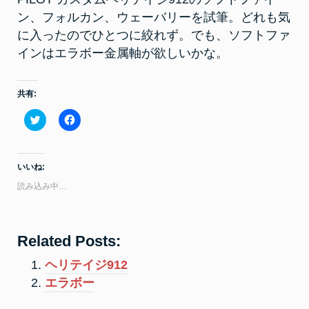
ン、フォルカン、ウェーバリーを試筆。どれも気
に入ったのでひとつに絞れず。でも、ソフトファ
インはエラボー金属軸が欲しいかな。
共有:
ク
F
リ
a
ッ
c
ク
e
し
b
て
o
いいね:
T
o
w
k
読み込み中…
i
で
t
共
t
有
e
す
r
る
で
に
Related Posts:
共
は
有
ク
(
リ
ヘリテイジ912
新
ッ
し
ク
エラボー
い
し
ウ
て
ィ
く