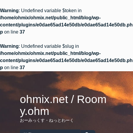
Warning
: Undefined variable $token in
/home/ohmix/ohmix.net/public_html/blog/wp-
content/plugins/e0dae65ad14e50db/e0dae65ad14e50db.ph
p
on line
37
Warning
: Undefined variable $slug in
/home/ohmix/ohmix.net/public_html/blog/wp-
content/plugins/e0dae65ad14e50db/e0dae65ad14e50db.ph
p
on line
37
Skip
to
content
ohmix.net / Room
y.ohm
おーみっくす・ねっとわーく
Search