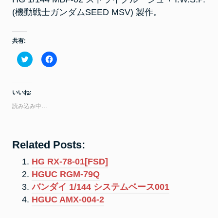
(機動戦士ガンダムSEED MSV) 製作。
共有:
ク
F
リ
a
ッ
c
ク
e
し
b
て
o
いいね:
T
o
w
k
読み込み中…
i
で
t
共
t
有
e
す
r
る
で
に
Related Posts:
共
は
有
ク
(
リ
HG RX-78-01[FSD]
新
ッ
し
ク
HGUC RGM-79Q
い
し
ウ
て
バンダイ 1/144 システムベース001
ィ
く
ン
だ
HGUC AMX-004-2
ド
さ
ウ
い
で
(