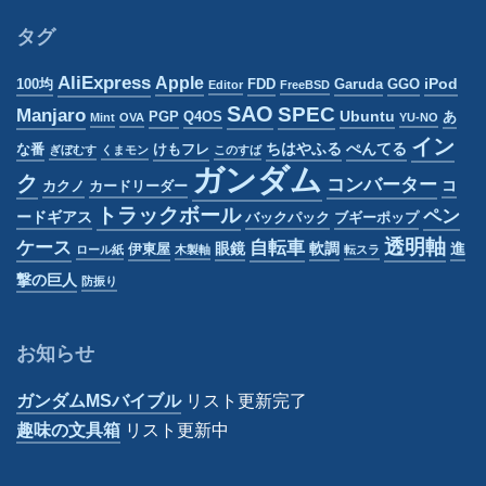
ゴ
リ
タグ
ー
AliExpress
Apple
iPod
100均
FDD
Garuda
GGO
Editor
FreeBSD
SAO
SPEC
Manjaro
Ubuntu
PGP
Q4OS
あ
Mint
OVA
YU-NO
イン
ちはやふる
ぺんてる
な番
けもフレ
ぎぼむす
くまモン
このすば
ガンダム
ク
コンバーター
コ
カクノ
カードリーダー
トラックボール
ペン
ードギアス
バックパック
ブギーポップ
透明軸
ケース
自転車
眼鏡
軟調
進
伊東屋
ロール紙
木製軸
転スラ
撃の巨人
防振り
お知らせ
ガンダムMSバイブル
リスト更新完了
趣味の文具箱
リスト更新中