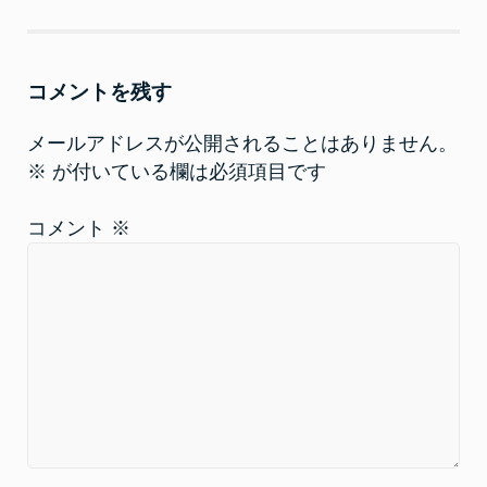
開
新
き
し
ま
い
す
ウ
)
ィ
ン
コメントを残す
ド
ウ
で
開
メールアドレスが公開されることはありません。
き
ま
※
が付いている欄は必須項目です
す
)
コメント
※