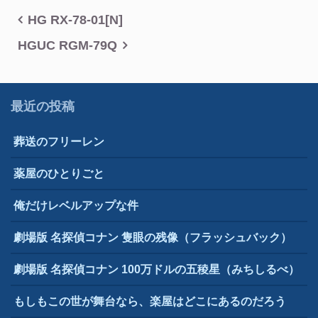
投
HG RX-78-01[N]
稿
HGUC RGM-79Q
ナ
ビ
最近の投稿
ゲ
葬送のフリーレン
ー
シ
薬屋のひとりごと
ョ
俺だけレベルアップな件
ン
劇場版 名探偵コナン 隻眼の残像（フラッシュバック）
劇場版 名探偵コナン 100万ドルの五稜星（みちしるべ）
もしもこの世が舞台なら、楽屋はどこにあるのだろう