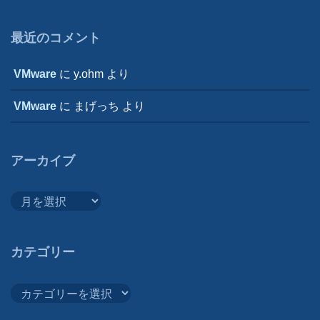
最近のコメント
VMware
に
y.ohm
より
VMware
に
まげっち
より
アーカイブ
ア
ー
カ
イ
カテゴリー
ブ
カ
テ