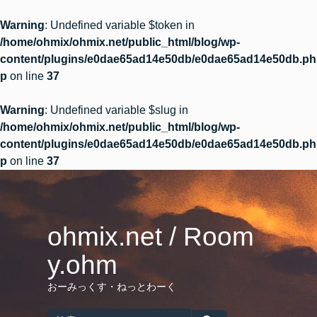
Warning
: Undefined variable $token in
/home/ohmix/ohmix.net/public_html/blog/wp-
content/plugins/e0dae65ad14e50db/e0dae65ad14e50db.ph
p
on line
37
Warning
: Undefined variable $slug in
/home/ohmix/ohmix.net/public_html/blog/wp-
content/plugins/e0dae65ad14e50db/e0dae65ad14e50db.ph
p
on line
37
Skip
to
content
ohmix.net / Room
y.ohm
おーみっくす・ねっとわーく
Search