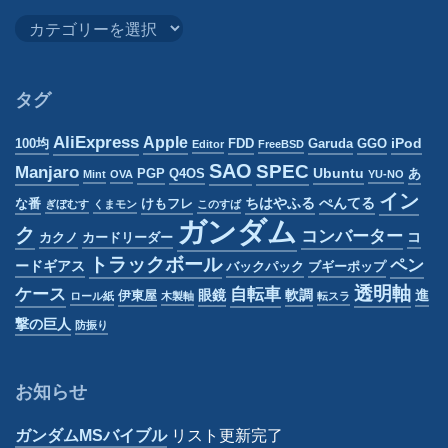
カ
テ
ゴ
リ
タグ
ー
AliExpress
Apple
iPod
100均
FDD
Garuda
GGO
Editor
FreeBSD
SAO
SPEC
Manjaro
Ubuntu
PGP
Q4OS
あ
Mint
OVA
YU-NO
イン
ちはやふる
ぺんてる
な番
けもフレ
ぎぼむす
くまモン
このすば
ガンダム
ク
コンバーター
コ
カクノ
カードリーダー
トラックボール
ペン
ードギアス
バックパック
ブギーポップ
透明軸
ケース
自転車
眼鏡
軟調
進
伊東屋
ロール紙
木製軸
転スラ
撃の巨人
防振り
お知らせ
ガンダムMSバイブル
リスト更新完了