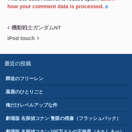
how your comment data is processed.
投
機動戦士ガンダムNT
稿
iPod touch
ナ
ビ
最近の投稿
ゲ
葬送のフリーレン
ー
シ
薬屋のひとりごと
ョ
俺だけレベルアップな件
ン
劇場版 名探偵コナン 隻眼の残像（フラッシュバック）
劇場版 名探偵コナン 100万ドルの五稜星（みちしるべ）