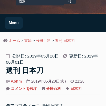
for
検
索
Menu
ホーム
>
書籍
>
分冊百科
>
週刊 日本刀
公開日: 2019年05月28日
更新日: 2019年
06月01日
週刊 日本刀
by
y.ohm
2019年05月28日(火)
21:28
on
コメントを残す
分冊百科
日本刀
週
刊
日
本
デアゴスティーニ 週刊 日本刀