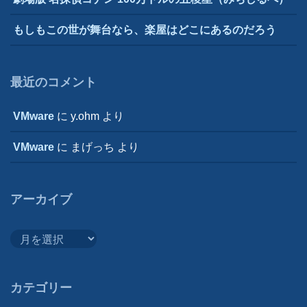
もしもこの世が舞台なら、楽屋はどこにあるのだろう
最近のコメント
VMware
に
y.ohm
より
VMware
に
まげっち
より
アーカイブ
ア
ー
カ
イ
カテゴリー
ブ