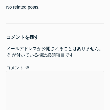
r
る
で
に
No related posts.
共
は
有
ク
(
リ
新
ッ
し
ク
い
し
ウ
て
ィ
く
ン
だ
コメントを残す
ド
さ
ウ
い
で
(
開
新
メールアドレスが公開されることはありません。
き
し
ま
い
※
が付いている欄は必須項目です
す
ウ
)
ィ
ン
ド
コメント
※
ウ
で
開
き
ま
す
)