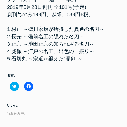
刀
2019年5月28日創刊 全101号(予定)
創刊号のみ199円。以降、639円+税。
1 村正 ～徳川家康が所持した異色の名刀～
2 長光 ～備前名工の隠れた名刀～
3 正宗 ～池田正宗の知られざる名刀～
4 虎徹 ～江戸の名工、出色の一振り～
5 石切丸 ～宗近が鍛えた”霊剣“～
共有:
ク
F
リ
a
ッ
c
ク
e
し
b
て
o
いいね:
T
o
w
k
読み込み中…
i
で
t
共
t
有
e
す