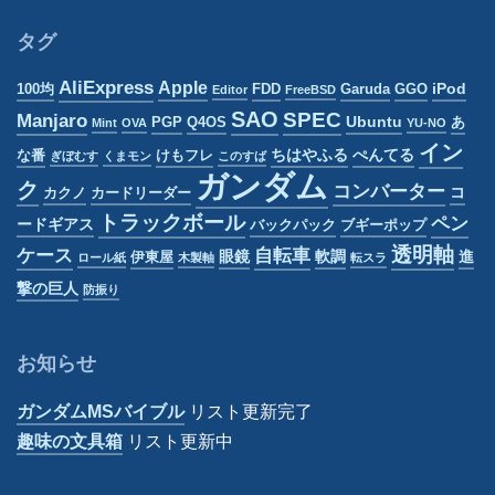
ゴ
リ
タグ
ー
AliExpress
Apple
iPod
100均
FDD
Garuda
GGO
Editor
FreeBSD
SAO
SPEC
Manjaro
Ubuntu
PGP
Q4OS
あ
Mint
OVA
YU-NO
イン
ちはやふる
ぺんてる
な番
けもフレ
ぎぼむす
くまモン
このすば
ガンダム
ク
コンバーター
コ
カクノ
カードリーダー
トラックボール
ペン
ードギアス
バックパック
ブギーポップ
透明軸
ケース
自転車
眼鏡
軟調
進
伊東屋
ロール紙
木製軸
転スラ
撃の巨人
防振り
お知らせ
ガンダムMSバイブル
リスト更新完了
趣味の文具箱
リスト更新中