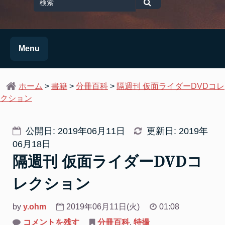
for
検
索
Menu
ホーム
>
書籍
>
分冊百科
>
隔週刊 仮面ライダーDVDコレ
クション
公開日: 2019年06月11日
更新日: 2019年
06月18日
隔週刊 仮面ライダーDVDコ
レクション
by
y.ohm
2019年06月11日(火)
01:08
on
コメントを残す
分冊百科
,
特撮