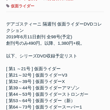
隔
週
仮面ライダー
刊
仮
面
ラ
デアゴスティーニ 隔週刊 仮面ライダーDVDコレ
イ
ダ
クション
ー
DVD
2019年6月11日創刊 全98号(予定)
コ
レ
創刊号のみ490円。以降、1,380円+税。
ク
シ
ョ
以下、シリーズDVD収録予定リスト
ン
[ 第1 ～21号 ] 仮面ライダー
[ 第21～32号 ] 仮面ライダーV3
[ 第32～39号 ] 仮面ライダーX
[ 第39～44号 ] 仮面ライダーアマゾン
[ 第44～53号 ] 仮面ライダーストロンガー
[ 第53～64号 ] 仮面ライダー（新）
[ 第64～73号 ] 仮面ライダースーパー1