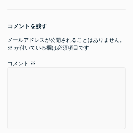
新
ッ
し
ク
い
し
ウ
て
ィ
く
ン
だ
コメントを残す
ド
さ
ウ
い
で
(
開
新
メールアドレスが公開されることはありません。
き
し
ま
い
※
が付いている欄は必須項目です
す
ウ
)
ィ
ン
ド
コメント
※
ウ
で
開
き
ま
す
)