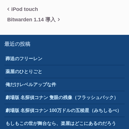
投
iPod touch
稿
Bitwarden 1.14 導入
ナ
ビ
最近の投稿
ゲ
葬送のフリーレン
ー
シ
薬屋のひとりごと
ョ
俺だけレベルアップな件
ン
劇場版 名探偵コナン 隻眼の残像（フラッシュバック）
劇場版 名探偵コナン 100万ドルの五稜星（みちしるべ）
もしもこの世が舞台なら、楽屋はどこにあるのだろう