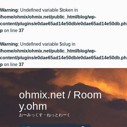
Warning
: Undefined variable $token in
/home/ohmix/ohmix.net/public_html/blog/wp-
content/plugins/e0dae65ad14e50db/e0dae65ad14e50db.ph
p
on line
37
Warning
: Undefined variable $slug in
/home/ohmix/ohmix.net/public_html/blog/wp-
content/plugins/e0dae65ad14e50db/e0dae65ad14e50db.ph
p
on line
37
Skip
to
content
ohmix.net / Room
y.ohm
おーみっくす・ねっとわーく
Search