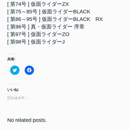
[ 第74号 ] 仮面ライダーZX
[ 第75～85号 ] 仮面ライダーBLACK
[ 第86～95号 ] 仮面ライダーBLACK RX
[ 第96号 ] 真・仮面ライダー 序章
[ 第97号 ] 仮面ライダーZO
[ 第98号 ] 仮面ライダーJ
共有:
ク
F
リ
a
ッ
c
ク
e
し
b
て
o
いいね:
T
o
w
k
読み込み中…
i
で
t
共
t
有
e
す
r
る
で
に
No related posts.
共
は
有
ク
(
リ