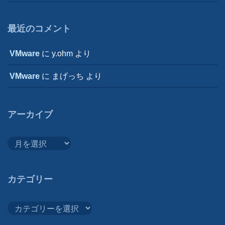
最近のコメント
VMware
に
y.ohm
より
VMware
に
まげっち
より
アーカイブ
ア
ー
カ
イ
カテゴリー
ブ
カ
テ