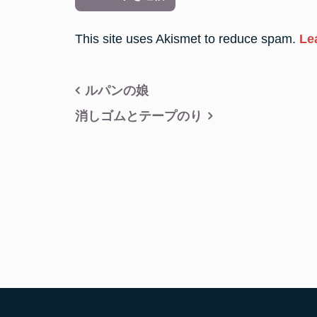
This site uses Akismet to reduce spam.
Le
投
ルパンの娘
稿
消しゴムとテープのり
ナ
ビ
ゲ
ー
シ
ョ
ン