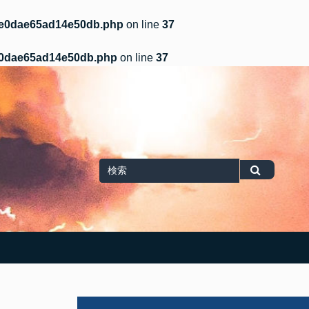
b/e0dae65ad14e50db.php
on line
37
/e0dae65ad14e50db.php
on line
37
Search
検
for
索