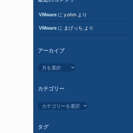
VMware
に
y.ohm
より
VMware
に
まげっち
より
アーカイブ
ア
ー
カ
イ
カテゴリー
ブ
カ
テ
ゴ
リ
タグ