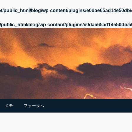
t/public_html/blog/wp-content/plugins/e0dae65ad14e50d
/public_html/blog/wp-content/plugins/e0dae65ad14e50db
m
メモ
フォーラム