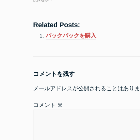
i
で
t
共
t
有
e
す
r
る
で
に
Related Posts:
共
は
有
ク
(
リ
バックパックを購入
新
ッ
し
ク
い
し
ウ
て
ィ
く
ン
だ
ド
さ
ウ
い
で
(
コメントを残す
開
新
き
し
ま
い
す
ウ
メールアドレスが公開されることはありま
)
ィ
ン
ド
ウ
コメント
※
で
開
き
ま
す
)