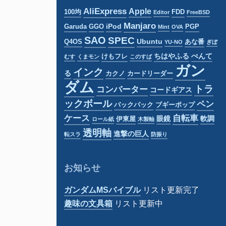
ー
AliExpress
Apple
100均
FDD
Editor
FreeBSD
Manjaro
iPod
Garuda
GGO
PGP
Mint
OVA
SAO
SPEC
Ubuntu
Q4OS
あな番
YU-NO
ぎぼ
ちはやふる
ぺんて
けもフレ
むす
くまモン
このすば
ガン
インク
る
カクノ
カードリーダー
ダム
トラ
コンバーター
コードギアス
ックボール
ペン
バックパック
ブギーポップ
ケース
自転車
眼鏡
軟調
伊東屋
ロール紙
木製軸
透明軸
進撃の巨人
転スラ
防振り
お知らせ
ガンダムMSバイブル
リスト更新完了
趣味の文具箱
リスト更新中