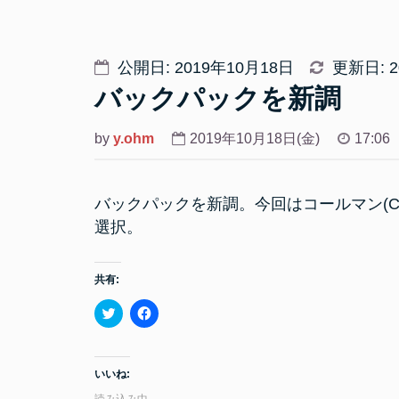
公開日: 2019年10月18日
更新日: 2
バックパックを新調
by
y.ohm
2019年10月18日(金)
17:06
バックパックを新調。今回はコールマン(Colem
選択。
共有:
ク
F
リ
a
ッ
c
ク
e
し
b
て
o
いいね:
T
o
w
k
読み込み中…