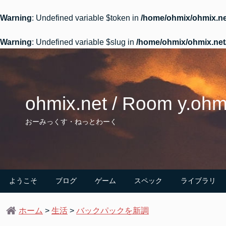
Warning
: Undefined variable $token in
/home/ohmix/ohmix.ne
Warning
: Undefined variable $slug in
/home/ohmix/ohmix.net
Skip
to
content
ohmix.net / Room y.oh
おーみっくす・ねっとわーく
ようこそ
ブログ
ゲーム
スペック
ライブラリ
ホーム
>
生活
>
バックパックを新調