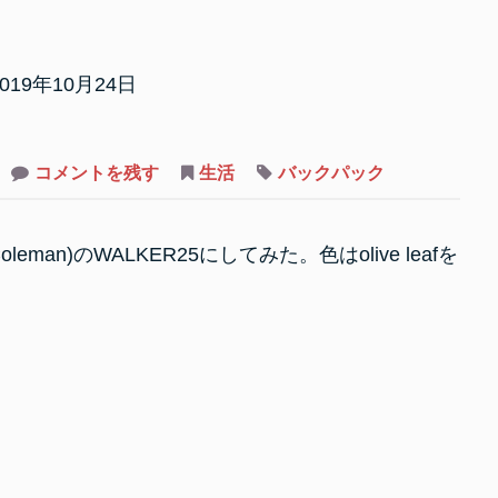
019年10月24日
on
コメントを残す
生活
バックパック
バ
ッ
ク
パ
an)のWALKER25にしてみた。色はolive leafを
ッ
ク
を
新
調