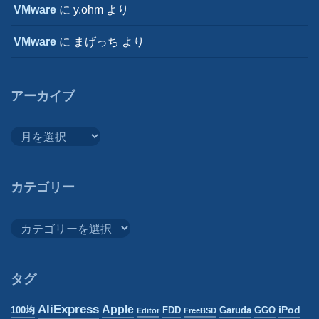
VMware
に
y.ohm
より
VMware
に
まげっち
より
アーカイブ
ア
ー
カ
イ
カテゴリー
ブ
カ
テ
ゴ
リ
タグ
ー
AliExpress
Apple
iPod
100均
FDD
Garuda
GGO
Editor
FreeBSD