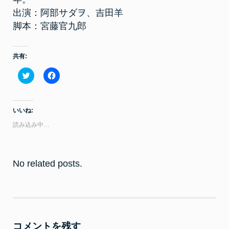
ど
が
出演：阿部サダヲ、吉田羊
あ
る
脚本：宮藤官九郎
共有:
ク
F
リ
a
ッ
c
ク
e
し
b
て
o
いいね:
T
o
w
k
読み込み中…
i
で
t
共
t
有
e
す
r
る
で
に
No related posts.
共
は
有
ク
(
リ
新
ッ
し
ク
い
し
ウ
て
ィ
く
ン
だ
コメントを残す
ド
さ