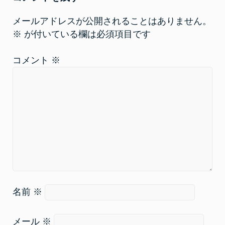
ウ
い
で
(
開
新
メールアドレスが公開されることはありません。
き
し
ま
い
※
が付いている欄は必須項目です
す
ウ
)
ィ
ン
ド
コメント
※
ウ
で
開
き
ま
す
)
名前
※
メール
※