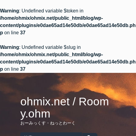
Warning
: Undefined variable $token in
/home/ohmix/ohmix.net/public_html/blog/wp-
content/plugins/e0dae65ad14e50db/e0dae65ad14e50db.ph
p
on line
37
Warning
: Undefined variable $slug in
/home/ohmix/ohmix.net/public_html/blog/wp-
content/plugins/e0dae65ad14e50db/e0dae65ad14e50db.ph
p
on line
37
Skip
to
content
ohmix.net / Room
y.ohm
おーみっくす・ねっとわーく
Search