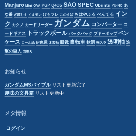
SAO
SPEC
Manjaro
Ubuntu
PGP
Q4OS
あ
Mint
OVA
YU-NO
イン
ちはやふる
ぺんてる
な番
けもフレ
ぎぼむす
くまモン
このすば
ガンダム
ク
コンバーター
コ
カクノ
カードリーダー
トラックボール
ペン
ードギアス
バックパック
ブギーポップ
透明軸
ケース
自転車
眼鏡
軟調
進
伊東屋
ロール紙
木製軸
転スラ
撃の巨人
防振り
お知らせ
ガンダムMSバイブル
リスト更新完了
趣味の文具箱
リスト更新中
メタ情報
ログイン