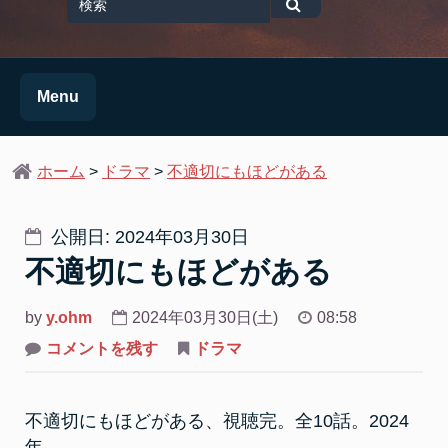
for
検
索
Menu
ホーム
>
ドラマ
>
不適切にもほどがある
公開日: 2024年03月30日
不適切にもほどがある
by
y.ohm
2024年03月30日(土)
08:58
on
コメントを残す
ドラマ
不
適
切
に
不適切にもほどがある、視聴完。全10話。2024
も
ほ
年。