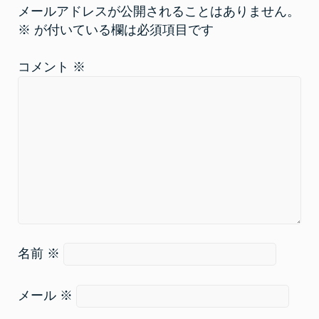
開
新
メールアドレスが公開されることはありません。
き
し
ま
い
※
が付いている欄は必須項目です
す
ウ
)
ィ
ン
ド
コメント
※
ウ
で
開
き
ま
す
)
名前
※
メール
※