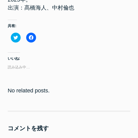
特
捜
出演：髙橋海人、中村倫也
課
共有:
ク
F
リ
a
ッ
c
ク
e
し
b
て
o
いいね:
T
o
w
k
読み込み中…
i
で
t
共
t
有
e
す
r
る
で
に
No related posts.
共
は
有
ク
(
リ
新
ッ
し
ク
い
し
ウ
て
ィ
く
ン
だ
コメントを残す
ド
さ
ウ
い
で
(