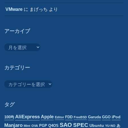
VMware
に
まげっち
より
アーカイブ
ア
ー
カ
イ
カテゴリー
ブ
カ
テ
ゴ
リ
タグ
ー
AliExpress
Apple
iPod
100均
FDD
Garuda
GGO
Editor
FreeBSD
SAO
SPEC
Manjaro
Ubuntu
PGP
Q4OS
あ
Mint
OVA
YU-NO