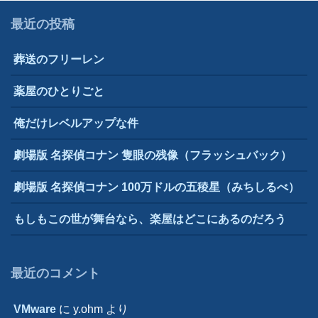
ビ
最近の投稿
ゲ
葬送のフリーレン
ー
シ
薬屋のひとりごと
ョ
俺だけレベルアップな件
ン
劇場版 名探偵コナン 隻眼の残像（フラッシュバック）
劇場版 名探偵コナン 100万ドルの五稜星（みちしるべ）
もしもこの世が舞台なら、楽屋はどこにあるのだろう
最近のコメント
VMware
に
y.ohm
より