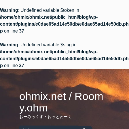
Warning
: Undefined variable $token in
/home/ohmix/ohmix.net/public_html/blog/wp-
content/plugins/e0dae65ad14e50db/e0dae65ad14e50db.ph
p
on line
37
Warning
: Undefined variable $slug in
/home/ohmix/ohmix.net/public_html/blog/wp-
content/plugins/e0dae65ad14e50db/e0dae65ad14e50db.ph
p
on line
37
Skip
to
content
ohmix.net / Room
y.ohm
おーみっくす・ねっとわーく
Search