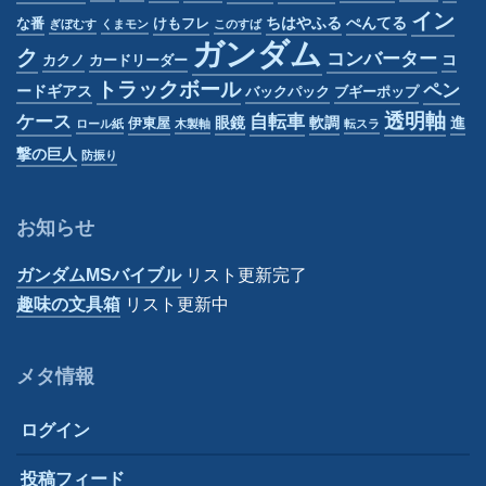
イン
ちはやふる
ぺんてる
な番
けもフレ
ぎぼむす
くまモン
このすば
ガンダム
ク
コンバーター
コ
カクノ
カードリーダー
トラックボール
ペン
ードギアス
バックパック
ブギーポップ
透明軸
ケース
自転車
眼鏡
軟調
進
伊東屋
ロール紙
木製軸
転スラ
撃の巨人
防振り
お知らせ
ガンダムMSバイブル
リスト更新完了
趣味の文具箱
リスト更新中
メタ情報
ログイン
投稿フィード