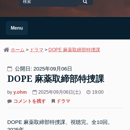
for
検
索
Menu
ホーム
>
ドラマ
>
DOPE 麻薬取締部特捜課
公開日: 2025年09月06日
DOPE 麻薬取締部特捜課
by
y.ohm
2025年09月06日(土)
19:00
on
コメントを残す
ドラマ
DOPE
麻
薬
取
DOPE 麻薬取締部特捜課、視聴完。全10回。
締
部
2025年。