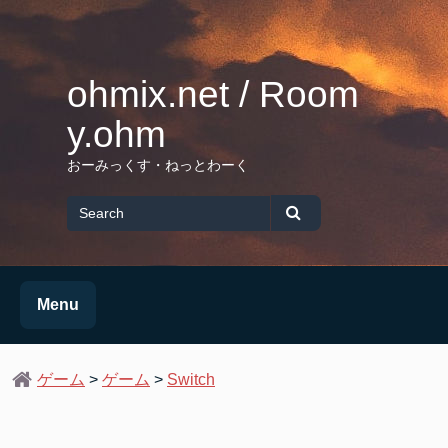
Skip
to
content
ohmix.net / Room
y.ohm
おーみっくす・ねっとわーく
Search
for
Search
Menu
ゲーム
>
ゲーム
>
Switch