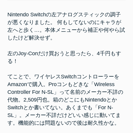
Switch
コ
ン
Nintendo Switchの左アナログスティックの調子
ト
ロ
が悪くなりました。 何もしてないのにキャラが
ー
ラ
左へと歩く…。本体メニューから補正や何やら試
ー
したけど解決せず。
左のJoy-Conだけ買おうと思ったら、4千円もす
る！
てことで、ワイヤレスSwitchコントローラーを
Amazonで購入。Proコンもどきな「Wireless
Controller For N-SL」って名前のメーカー不詳の
代物。2,509円也。箱のどこにもNintendoとか
Switchとか書いてない。あくまでも「For N-
SL」。メーカー不詳だけどいい感じに動いてま
す。機能的には問題ないので後は耐久性かな。