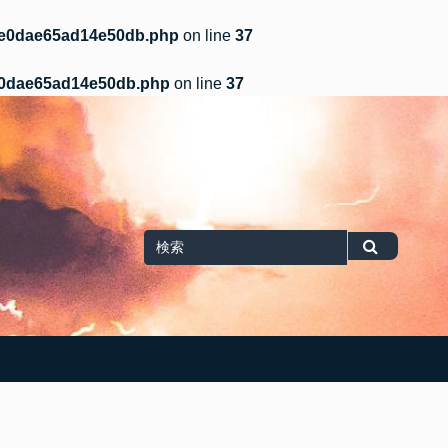
b/e0dae65ad14e50db.php
on line
37
/e0dae65ad14e50db.php
on line
37
Search
検
for
索