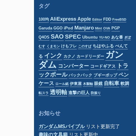
リ
タグ
ー
AliExpress
Apple
100均
FDD
Editor
FreeBSD
Manjaro
iPod
Garuda
GGO
PGP
Mint
OVA
SAO
SPEC
Ubuntu
Q4OS
あな番
YU-NO
ぎぼ
ちはやふる
ぺんて
けもフレ
むす
くまモン
このすば
ガン
インク
る
カクノ
カードリーダー
ダム
トラ
コンバーター
コードギアス
ックボール
ペン
バックパック
ブギーポップ
ケース
自転車
眼鏡
軟調
伊東屋
ロール紙
木製軸
透明軸
進撃の巨人
転スラ
防振り
お知らせ
ガンダムMSバイブル
リスト更新完了
趣味の文具箱
リスト更新中