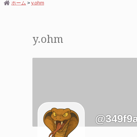
ホーム
>
y.ohm
y.ohm
@349f9a