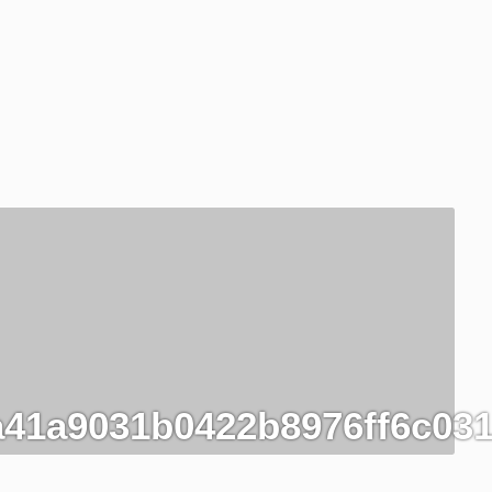
41a9031b0422b8976ff6c03