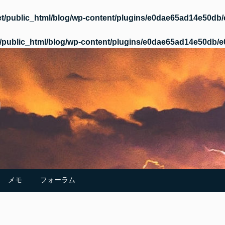
t/public_html/blog/wp-content/plugins/e0dae65ad14e50d
/public_html/blog/wp-content/plugins/e0dae65ad14e50db
m
メモ
フォーラム