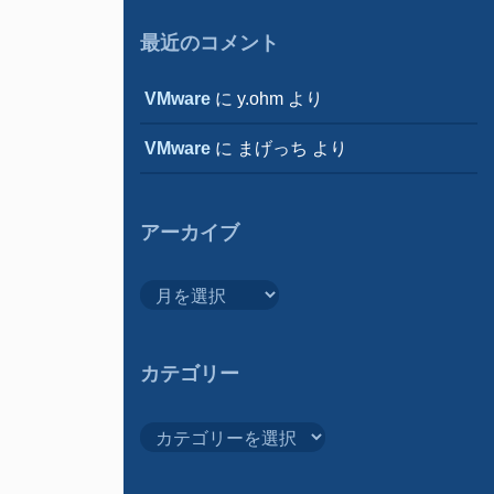
最近のコメント
VMware
に
y.ohm
より
VMware
に
まげっち
より
アーカイブ
ア
ー
カ
イ
カテゴリー
ブ
カ
テ
ゴ