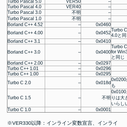
Turbo Pascal 5.0
VER50
–
Turbo Pascal 4.0
VER40
–
Turbo Pascal 3.0
不明
–
Turbo Pascal 1.0
不明
–
Borland C++ 4.52
–
0x0460
Turbo 
Borland C++ 4.00
–
0x0452
4.0と
Borland C++ 3.1
–
0x0410
Turbo 
for Win
Borland C++ 3.0
–
0x0400
と同じ
Borland C++ 2.00
–
0x0297
Turbo C++ 1.01
–
0x0296
Turbo C++ 1.00
–
0x0295
0x020
Turbo C 2.0
–
0x018d
も
0x010
Turbo C 1.5
–
不明
りは大
いらし
Turbo C 1.0
–
0x0001
※VER330以降：インライン変数宣言、インライ