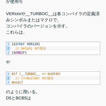
が使用可
VERxxxや__TURBOC__は各コンパイラの定義済
みシンボルまたはマクロで、
コンパイラのバージョンを示す。
これらは、
1
{
$
IFDEF 
VER120
}
2
// Delphi 4の場合
3
{
$
ENDIF
}
や
1
#if (__TURBOC__ == 0x0540)
2
// C++Builder 4の場合
3
#endif
のように用いる。
D5とBCB5は