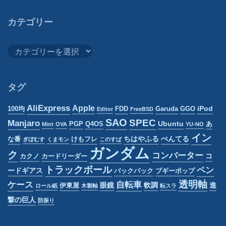
カ
イ
カテゴリー
ブ
カ
テ
ゴ
リ
タグ
ー
AliExpress
Apple
iPod
100均
FDD
Garuda
GGO
Editor
FreeBSD
SAO
SPEC
Manjaro
Ubuntu
PGP
Q4OS
あ
Mint
OVA
YU-NO
イン
ちはやふる
ぺんてる
な番
けもフレ
ぎぼむす
くまモン
このすば
ガンダム
ク
コンバーター
コ
カクノ
カードリーダー
トラックボール
ペン
ードギアス
バックパック
ブギーポップ
透明軸
ケース
自転車
眼鏡
軟調
進
伊東屋
ロール紙
木製軸
転スラ
撃の巨人
防振り