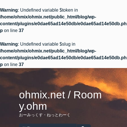
Warning
: Undefined variable $token in
/home/ohmix/ohmix.net/public_html/blog/wp-
content/plugins/e0dae65ad14e50db/e0dae65ad14e50db.ph
p
on line
37
Warning
: Undefined variable $slug in
/home/ohmix/ohmix.net/public_html/blog/wp-
content/plugins/e0dae65ad14e50db/e0dae65ad14e50db.ph
p
on line
37
Skip
to
content
ohmix.net / Room
y.ohm
おーみっくす・ねっとわーく
Search